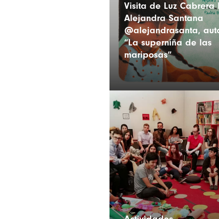
Visita de Luz Cabrera 
Alejandra Santana
@alejandrasanta, aut
“La superniña de las
mariposas”