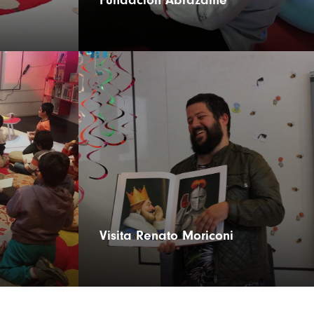
Fundación Abrázame
Visita Renato Moriconi