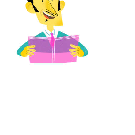
Vergara 210, Santiago, Chile
+562 2676 8556
bibliotecalea@mail.udp.cl